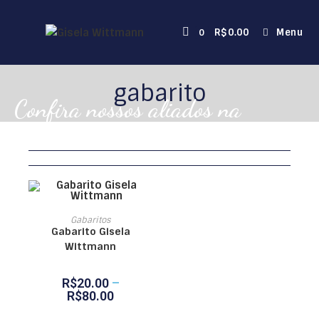
R$
0.00
Menu
0
gabarito
Confira nossos aliados na
organização!
VER OPÇÕES
Gabaritos
Gabarito Gisela
Wittmann
R$
20.00
–
R$
80.00